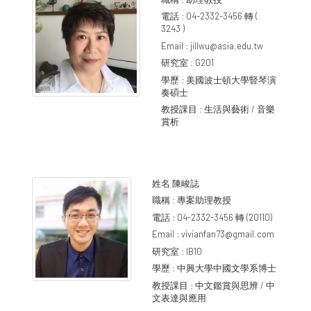
電話 :
04-2332-3456 轉 (
3243 )
Email :
jillwu@asia.edu.tw
研究室 :
G201
學歷 :
美國波士頓大學豎琴演
奏碩士
教授課目 :
生活與藝術 / 音樂
賞析
姓名
陳峻誌
職稱 :
專案助理教授
電話 :
04-2332-3456 轉 (20110)
Email :
vivianfan73@gmail.com
研究室 :
IB10
學歷 :
中興大學中國文學系博士
教授課目 :
中文鑑賞與思辨 / 中
文表達與應用