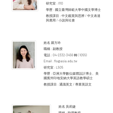
研究室 :
I110
學歷 :
國立臺灣師範大學中國文學博士
教授課目 :
中文鑑賞與思辨 / 中文表達
與應用 / 小說與社會
姓名
羅方吟
職稱 :
副教授
電話 :
04-2332-3456 轉 ( 1055)
Email :
flo@asia.edu.tw
研究室 :
L505
學歷 :
亞洲大學數位媒體設計博士、美
國賓州印地安納大學英語教學碩士
教授課目 :
通識英文 / 專業英語文
姓名
吳莉婕
職稱 :
助理教授