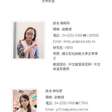
文學欣賞
姓名
賴昭吟
職稱 :
副教授
電話 :
04-2332-3456 轉 ( 20059)
Email :
emily_po@asia.edu.tw
研究室 :
HB59
學歷 :
國立彰化師範大學文學博
士
教授課目 :
中文鑑賞與思辨 / 中文
表達與應用
姓名
林怡君
職稱 :
副教授
電話 :
04-2332-3456 轉 ( 1754)
Email :
yc11.tw@yahoo.com.tw