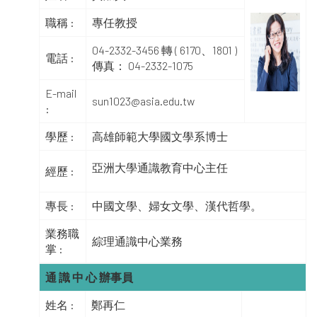
職稱 :
專任教授
04-2332-3456 轉 ( 6170、1801 )
電話 :
傳真： 04-2332-1075
E-mail
sun1023@asia.edu.tw
:
學歷 :
高雄師範大學國文學系博士
亞洲大學通識教育中心主任
經歷 :
專長 :
中國文學、婦女文學、漢代哲學。
業務職
綜理通識中心業務
掌 :
通 識 中 心 辦事員
姓名 :
鄭再仁