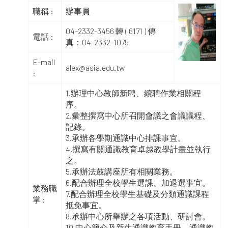
職稱 :
辦事員
04-2332-3456 轉 ( 6171 ) 傳
電話 :
真：04-2332-1075
E-mail
alex@asia.edu.tw
:
1.辦理中心教師新聘、續聘作業相關程
序。
2.彙整撰寫中心所召開會議之會議議程、
記錄。
3.承辦各學期通識中心排課事宜。
4.撰寫有關通識教育卓越教學計畫並執行
之。
5.承辦法鼓講座所有相關業務。
6.配合辦理全校學生選課、加退選事宜。
業務職
7.配合辦理全校學生基礎及分類通識課程
掌 :
抵免事宜。
8.承辦中心所舉辦之各項活動、研討會。
10.中心簡介及新生通識教育手冊、通識教