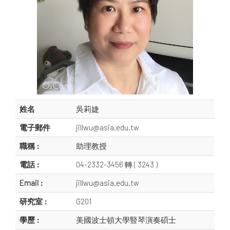
姓名
吳莉婕
電子郵件
jillwu@asia.edu.tw
職稱 :
助理教授
電話 :
04-2332-3456 轉 ( 3243 )
Email :
jillwu@asia.edu.tw
研究室 :
G201
學歷 :
美國波士頓大學豎琴演奏碩士