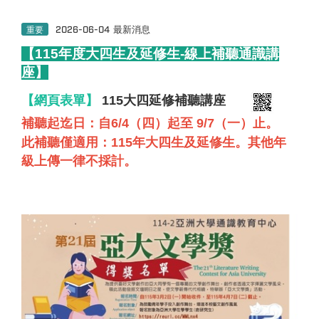
重要
2026-06-04
最新消息
【
115
年度大四生及延修生-線上補聽通識講
座
】
【網頁表單】
115大四延修補聽講座
補聽起迄日：自6/4（四）起至 9/7（一）止。
此補聽僅適用：115年大四生及延修生。其他年
級上傳一律不採計
。