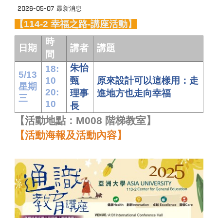
2026-05-07
最新消息
【114-2 幸福之路-講座活動】
時
日期
講者
講題
間
朱怡
18:
5/13
10
甄
原來設計可以這樣用：走
星期
20:
理事
進地方也走向幸福
三
10
長
【活動地點：M008 階梯教室】
【活動海報及活動內容】