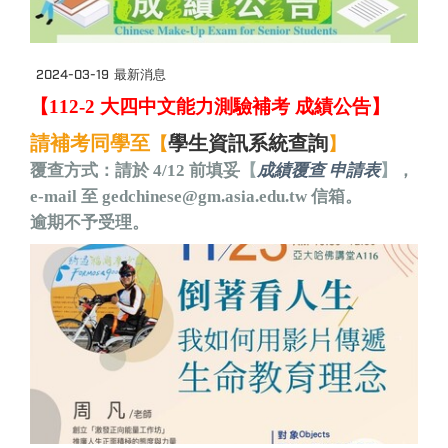
2024-03-19
最新消息
【112-2
大四中文能力測驗
補考
成績
公告】
請補考同學至
學生資訊系統查詢
【
】
覆查方式：請於 4/12 前填妥
【
成績覆查 申請表
】
，
e-mail 至
gedchinese@gm.asia.edu.tw
信箱。
逾期不予受理。