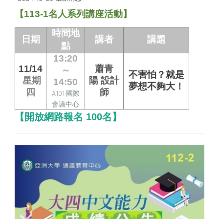
【113-1名人系列講座活動】
時間地
日期
講者
講題
點
13:20
11/14
蕭青
～
不害怕？就是
星期
陽
設計
14:50
夢想不夠大！
四
師
A101 國際
會議中心
【開放網路報名 100名】