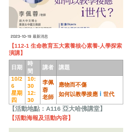
2023-10-19
最新消息
【112-1 生命教育五大素養核心素養-人學探索
演講】
時
日期
講者
講題
間
10/2
10:
李佩
應物而不傷
6
30
蓉
星期
12:
i
如何以教學接應
世代
老師
四
30
【活動地點：A116 亞大哈佛講堂】
【活動海報及活動內容】