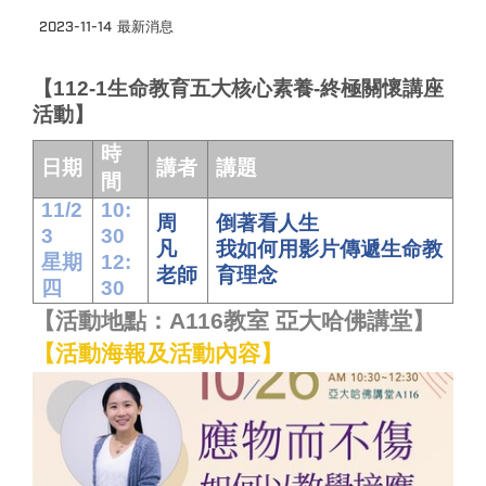
2023-11-14
最新消息
【112-1生命教育五大核心素養-終極關懷講座
活動】
時
日期
講者
講題
間
11/2
10:
周
倒著看人生
3
30
凡
我如何用影片傳遞生命教
星期
12:
老師
育理念
四
30
【活動地點：A116教室 亞大哈佛講堂】
【活動海報及活動內容】