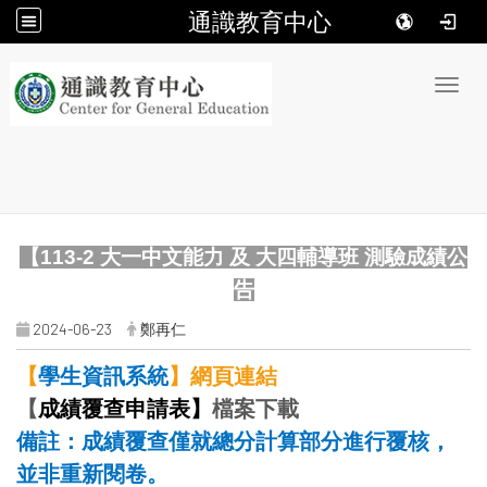
通識教育中心
:::
Toggl
【113-2 大一中文能力 及 大四輔導班 測驗成績公
告
2024-06-23
鄭再仁
【
學生資訊系統
】網頁連結
【
成績覆查申請表】
檔案下載
備註：成績覆查僅就總分計算部分進行覆核，
並非重新閱卷。