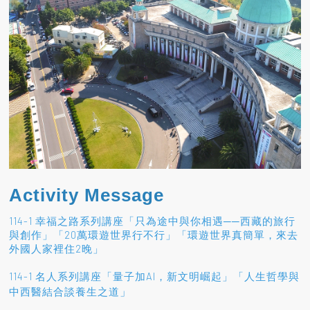
Activity Message
114-1 幸福之路系列講座「只為途中與你相遇──西藏的旅行
與創作」「20萬環遊世界行不行」「環遊世界真簡單，來去
外國人家裡住2晚」
114-1 名人系列講座「量子加AI，新文明崛起」「人生哲學與
」
中西醫結合談養生之道