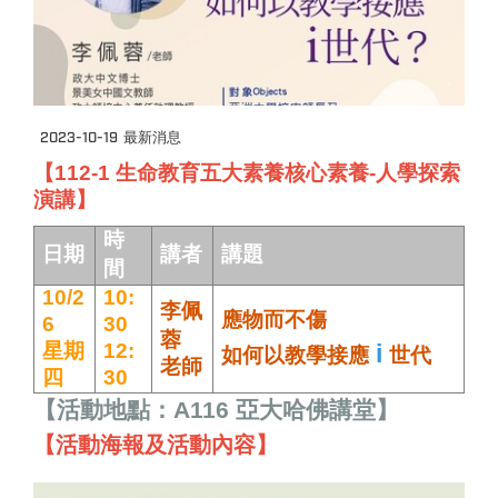
2023-10-19
最新消息
【112-1 生命教育五大素養核心素養-人學探索
演講】
時
日期
講者
講題
間
10/2
10:
李佩
應物而不傷
6
30
蓉
星期
12:
i
如何以教學接應
世代
老師
四
30
【活動地點：A116 亞大哈佛講堂】
【活動海報及活動內容】