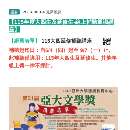
重要
2026-06-04
最新消息
【
115
年度大四生及延修生-線上補聽通識講
座
】
【網頁表單】
115大四延修補聽講座
補聽起迄日：自6/4（四）起至 9/7（一）止。
此補聽僅適用：115年大四生及延修生。其他年
級上傳一律不採計
。