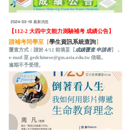
2024-03-19
最新消息
【112-2
大四中文能力測驗
補考
成績
公告】
請補考同學至
學生資訊系統查詢
【
】
覆查方式：請於 4/12 前填妥
【
成績覆查 申請表
】
，
e-mail 至
gedchinese@gm.asia.edu.tw
信箱。
逾期不予受理。