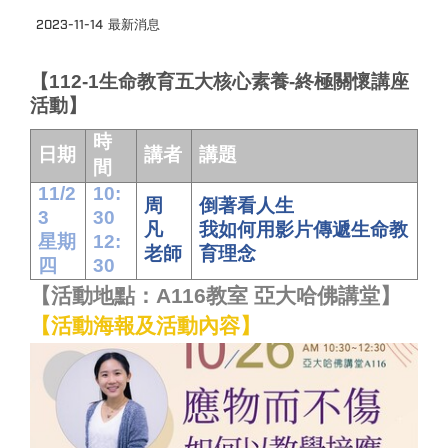
2023-11-14
最新消息
【112-1生命教育五大核心素養-終極關懷講座
活動】
時
日期
講者
講題
間
11/2
10:
周
倒著看人生
3
30
凡
我如何用影片傳遞生命教
星期
12:
老師
育理念
四
30
【活動地點：A116教室 亞大哈佛講堂】
【活動海報及活動內容】