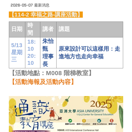
2026-05-07
最新消息
【114-2 幸福之路-講座活動】
時
日期
講者
講題
間
朱怡
18:
5/13
10
甄
原來設計可以這樣用：走
星期
20:
理事
進地方也走向幸福
三
10
長
【活動地點：M008 階梯教室】
【活動海報及活動內容】