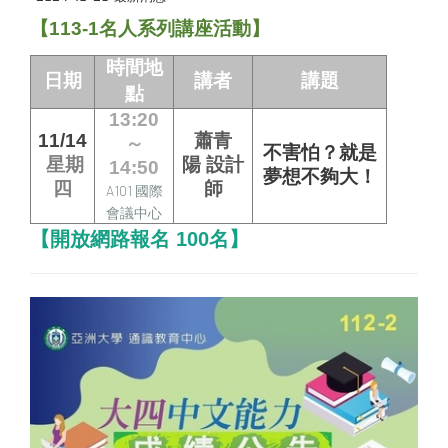
【113-1名人系列講座活動】
時間地
日期
講者
講題
點
13:20
11/14
蕭青
～
不害怕？就是
星期
陽
設計
14:50
夢想不夠大！
四
師
A101 國際
會議中心
【開放網路報名 100名】