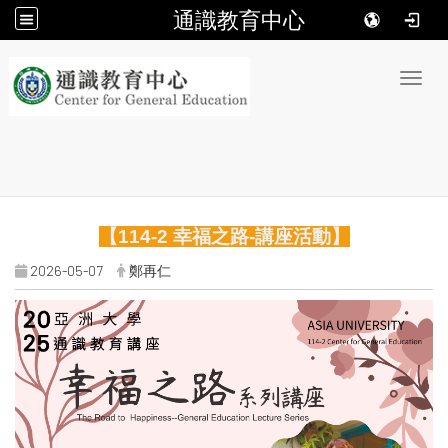
通識教育中心
:::
Toggl
【114-2 幸福之路-講座活動】
2026-05-07
鄭再仁