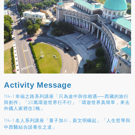
Activity Message
114-1 幸福之路系列講座「只為途中與你相遇──西藏的旅行
與創作」「20萬環遊世界行不行」「環遊世界真簡單，來去
外國人家裡住2晚」
114-1 名人系列講座「量子加AI，新文明崛起」「人生哲學與
」
中西醫結合談養生之道