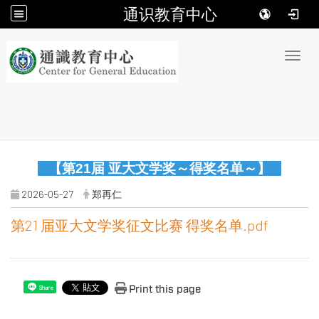
通识教育中心
:::
Toggl
【第21届 亚大文学奖～得奖名单～】
2026-05-27
郑再仁
第21 届亚大文学奖征文比赛 得奖名单.pdf
Print this page
Share