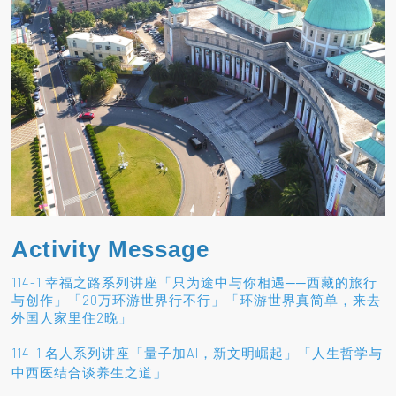
Activity Message
114-1 幸福之路系列讲座「只为途中与你相遇──西藏的旅行
与创作」「20万环游世界行不行」「环游世界真简单，来去
外国人家里住2晚」
114-1 名人系列讲座「量子加AI，新文明崛起」「人生哲学与
」
中西医结合谈养生之道