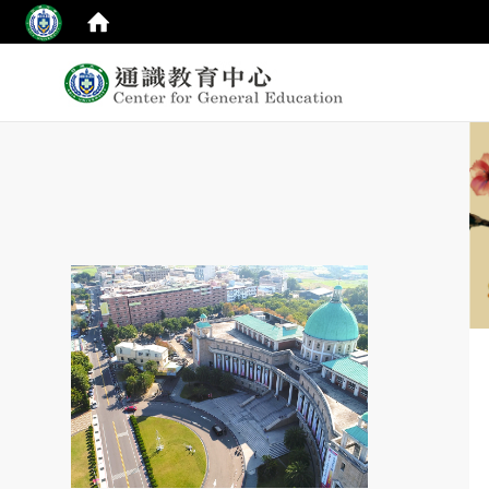
:::
top
:::