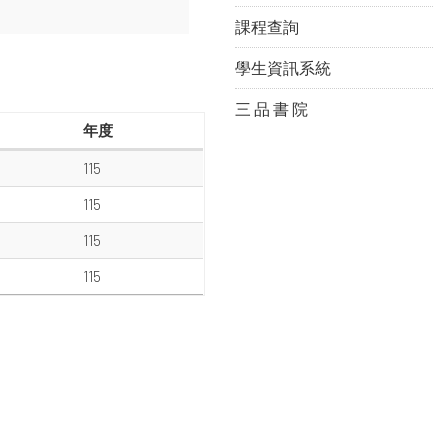
課程查詢
學生資訊系統
三 品 書 院
年度
115
115
115
115