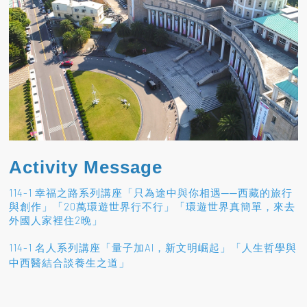
Activity Message
114-1 幸福之路系列講座「只為途中與你相遇──西藏的旅行
與創作」「20萬環遊世界行不行」「環遊世界真簡單，來去
外國人家裡住2晚」
114-1 名人系列講座「量子加AI，新文明崛起」「人生哲學與
」
中西醫結合談養生之道