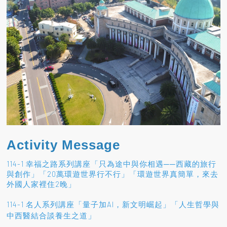
Activity Message
114-1 幸福之路系列講座「只為途中與你相遇──西藏的旅行
與創作」「20萬環遊世界行不行」「環遊世界真簡單，來去
外國人家裡住2晚」
114-1 名人系列講座「量子加AI，新文明崛起」「人生哲學與
」
中西醫結合談養生之道