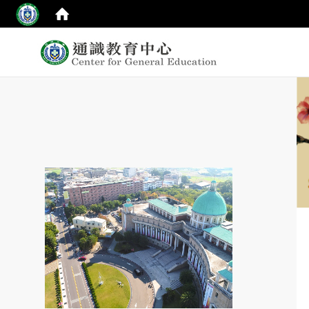
:::
top
:::