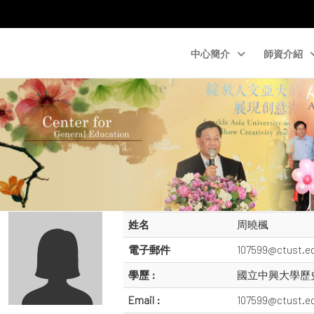
中心簡介
師資介紹
姓名
周曉楓
電子郵件
107599@ctust.e
學歷 :
國立中興大學歷
Email :
107599@ctust.e