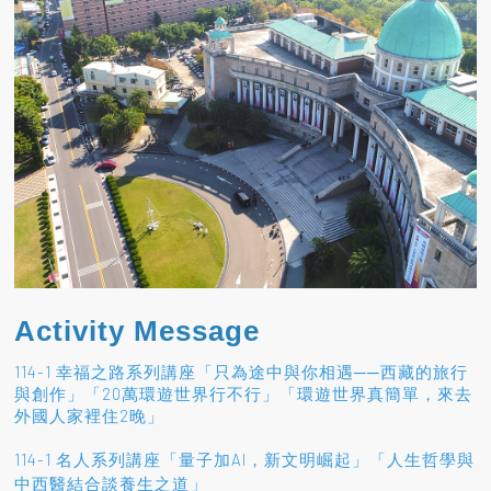
Activity Message
114-1 幸福之路系列講座「只為途中與你相遇──西藏的旅行
與創作」「20萬環遊世界行不行」「環遊世界真簡單，來去
外國人家裡住2晚」
114-1 名人系列講座「量子加AI，新文明崛起」「人生哲學與
」
中西醫結合談養生之道