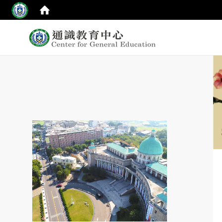
:::
top
:::