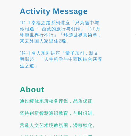
Activity Message
114-1 幸福之路系列讲座「只为途中与
你相遇──西藏的旅行与创作」「20万
环游世界行不行」「环游世界真简单，
来去外国人家里住2晚」
114-1 名人系列讲座「量子加AI，新文
明崛起」「人生哲学与中西医结合谈养
」
生之道
About
通过绩优系所校务评鑑，品质保证。
坚持创新智慧通识教育，与时俱进。
营造人文艺术境教氛围，潜移默化。