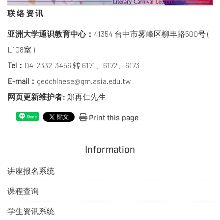
联 络 资 讯
亚洲大学通识教育中心：
41354 台中市雾峰区柳丰路500号 (
L108室 )
Tel：
04-2332-3456 转 6171、6172、6173
E-mail：
gedchinese@gm.asia.edu.tw
网页更新维护者:
郑再仁先生
Print this page
Share
Information
讲座报名系统
课程查询
学生资讯系统