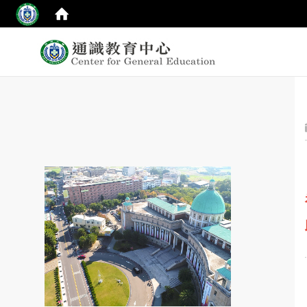
:::
top
:::