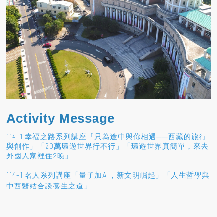
Activity Message
114-1 幸福之路系列講座「只為途中與你相遇──西藏的旅行
與創作」「20萬環遊世界行不行」「環遊世界真簡單，來去
外國人家裡住2晚」
114-1 名人系列講座「量子加AI，新文明崛起」「人生哲學與
」
中西醫結合談養生之道