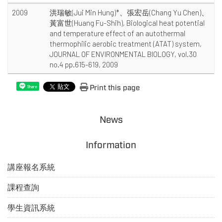
2009
洪瑞敏(Jui Min Hung)*、張宏岳(Chang Yu Chen)、
黃富世(Huang Fu-Shih), Biological heat potential
and temperature effect of an autothermal
thermophilic aerobic treatment (ATAT) system,
JOURNAL OF ENVIRONMENTAL BIOLOGY, vol.30
no.4 pp.615-619, 2009
Print this page
Share
News
Information
講座報名系統
課程查詢
學生資訊系統