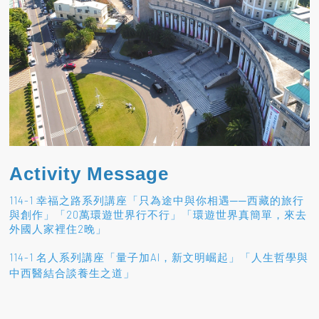
Activity Message
114-1 幸福之路系列講座「只為途中與你相遇──西藏的旅行
與創作」「20萬環遊世界行不行」「環遊世界真簡單，來去
外國人家裡住2晚」
114-1 名人系列講座「量子加AI，新文明崛起」「人生哲學與
」
中西醫結合談養生之道