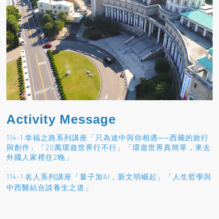
Activity Message
114-1 幸福之路系列講座「只為途中與你相遇──西藏的旅行
與創作」「20萬環遊世界行不行」「環遊世界真簡單，來去
外國人家裡住2晚」
114-1 名人系列講座「量子加AI，新文明崛起」「人生哲學與
」
中西醫結合談養生之道