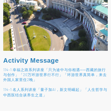
Activity Message
114-1 幸福之路系列讲座「只为途中与你相遇──西藏的旅行
与创作」「20万环游世界行不行」「环游世界真简单，来去
外国人家里住2晚」
114-1 名人系列讲座「量子加AI，新文明崛起」「人生哲学与
」
中西医结合谈养生之道