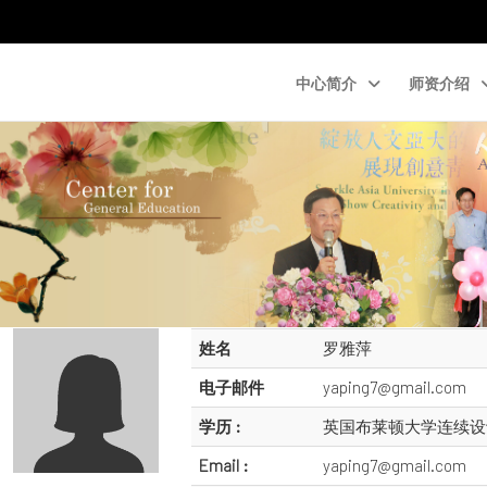
中心简介
师资介绍
姓名
罗雅萍
电子邮件
yaping7@gmail.com
学历 :
英国布莱顿大学连续设
Email :
yaping7@gmail.com