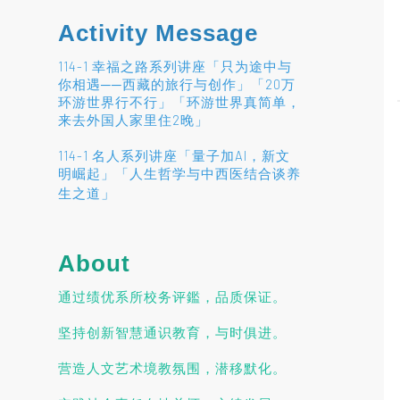
Activity Message
114-1 幸福之路系列讲座「只为途中与
你相遇──西藏的旅行与创作」「20万
环游世界行不行」「环游世界真简单，
来去外国人家里住2晚」
114-1 名人系列讲座「量子加AI，新文
明崛起」「人生哲学与中西医结合谈养
」
生之道
About
通过绩优系所校务评鑑，品质保证。
坚持创新智慧通识教育，与时俱进。
营造人文艺术境教氛围，潜移默化。