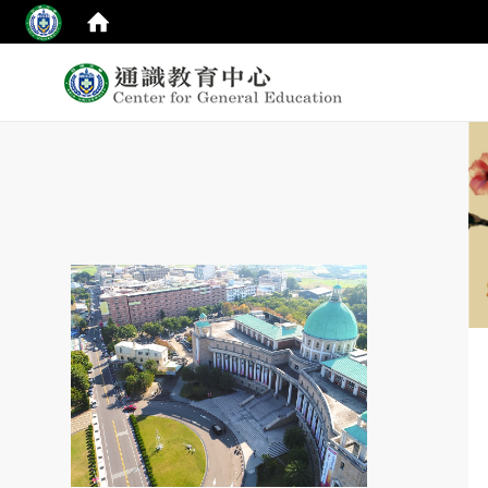
:::
top
:::