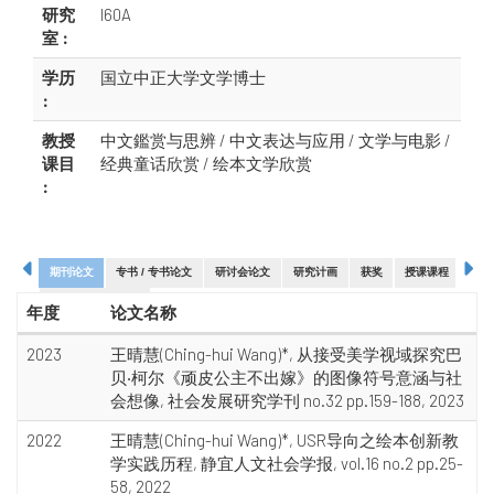
研究
I60A
室 :
学历
国立中正大学文学博士
:
教授
中文鑑赏与思辨 / 中文表达与应用 / 文学与电影 /
课目
经典童话欣赏 / 绘本文学欣赏
:
期刊论文
专书 / 专书论文
研讨会论文
研究计画
获奖
授课课程
创作
教师参与展演活动
年度
论文名称
2023
王晴慧(Ching-hui Wang)*, 从接受美学视域探究巴
贝‧柯尔《顽皮公主不出嫁》的图像符号意涵与社
会想像, 社会发展研究学刊 no.32 pp.159-188, 2023
2022
王晴慧(Ching-hui Wang)*, USR导向之绘本创新教
学实践历程, 静宜人文社会学报, vol.16 no.2 pp.25-
58, 2022