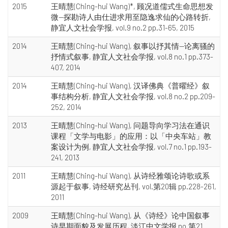
2015
王晴慧(Ching-hui Wang)*, 顾况道儒式生命思想发
微—探勘诗人由仕进求用至隐逸求仙的心路转折,
静宜人文社会学报, vol.9 no.2 pp.31-65, 2015
2014
王晴慧(Ching-hui Wang), 叙事以抒其情—论离骚的
抒情式叙事, 静宜人文社会学报, vol.8 no.1 pp.373-
407, 2014
2014
王晴慧(Ching-hui Wang), 汉译佛典《普曜经》叙
事结构分析, 静宜人文社会学报, vol.8 no.2 pp.209-
252, 2014
2013
王晴慧(Ching-hui Wang), 问题导向学习法在通识
课程「文学与电影」的应用：以「中央车站」教
案设计为例, 静宜人文社会学报, vol.7 no.1 pp.193-
241, 2013
2011
王晴慧(Ching-hui Wang), 从诗经雅颂论诗歌或系
源起于叙事, 诗经研究丛刊, vol.第20辑 pp.228-261,
2011
2009
王晴慧(Ching-hui Wang), 从《诗经》论中国叙事
诗早期面貌及发展历程, 淡江中文学报 no.第21