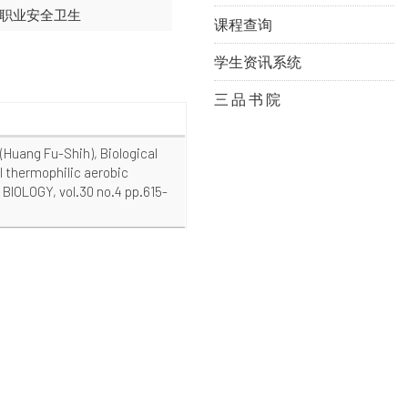
职业安全卫生
课程查询
学生资讯系统
三 品 书 院
g Fu-Shih), Biological
l thermophilic aerobic
IOLOGY, vol.30 no.4 pp.615-