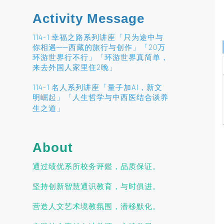
Activity Message
114-1 幸福之路系列讲座「只为途中与
你相遇──西藏的旅行与创作」「20万
环游世界行不行」「环游世界真简单，
来去外国人家里住2晚」
114-1 名人系列讲座「量子加AI，新文
明崛起」「人生哲学与中西医结合谈养
」
生之道
About
通过绩优系所校务评鑑，品质保证。
坚持创新智慧通识教育，与时俱进。
营造人文艺术境教氛围，潜移默化。