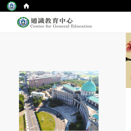
:::
top
:::