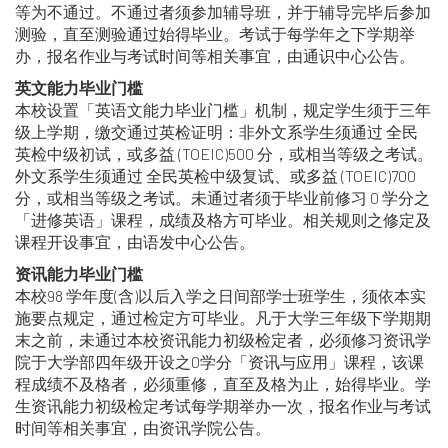
等为不通过。不通过者须参加辅导班，并于辅导完毕后参加
测验，直至测验通过始得毕业。考试于每学年之下学期举
办，报名作业与考试时间等相关事宜，由通识中心公告。
英文能力毕业门槛
本校设置「英语文能力毕业门槛」机制，规定学生须于三年
级上学期，缴交通过英检证明：非外文系学生须通过 全民
英检中级初试，或多益 (TOEIC)500 分，或相当等级之考试。
外文系学生须通过 全民英检中级复试、或多益 (TOEIC)700
分，或相当等级之考试。未通过者须于毕业前修习 0 学分之
「进修英语」课程，成绩及格方可毕业。相关规则之修定及
课程开设事宜，由语发中心公告。
资讯能力毕业门槛
本校98 学年度(含)以后入学之日间部学士班学生，须依本实
施要点规定，通过检定方可毕业。凡于大学三年级下学期期
末之前，未通过本校资讯能力初级检定者，必须修习资讯学
院于大学部四年级开设之0学分「资讯与应用」课程，该课
程成绩不及格者，必须重修，直至及格为止，始得毕业。学
生资讯能力初级检定考试每学期举办一次，报名作业与考试
时间等相关事宜，由资讯学院公告。