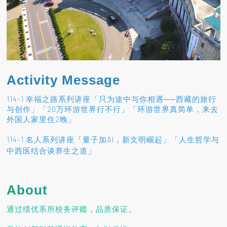
Activity Message
114-1 幸福之路系列讲座「只为途中与你相遇──西藏的旅行
与创作」「20万环游世界行不行」「环游世界真简单，来去
外国人家里住2晚」
114-1 名人系列讲座「量子加AI，新文明崛起」「人生哲学与
」
中西医结合谈养生之道
About
通过绩优系所校务评鑑，品质保证。