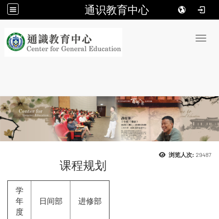
通识教育中心
:::
Toggl
29487
浏览人次:
课程规划
学
年
日间部
进修部
度