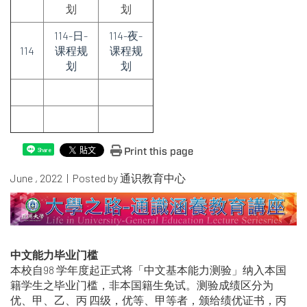
划
划
114-日-
114-夜-
114
课程规
课程规
划
划
Print this page
Share
June , 2022 | Posted by 通识教育中心
中文能力毕业门槛
本校自98 学年度起正式将「中文基本能力测验」纳入本国
籍学生之毕业门槛，非本国籍生免试。测验成绩区分为
优、甲、乙、丙 四级，优等、甲等者，颁给绩优证书，丙