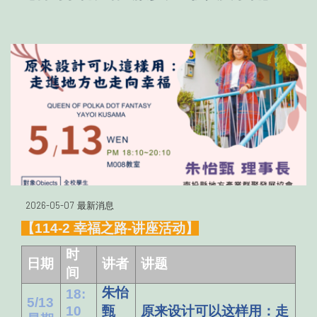
2026-05-07
最新消息
【114-2 幸福之路-讲座活动】
时
日期
讲者
讲题
间
朱怡
18:
5/13
10
甄
原来设计可以这样用：走