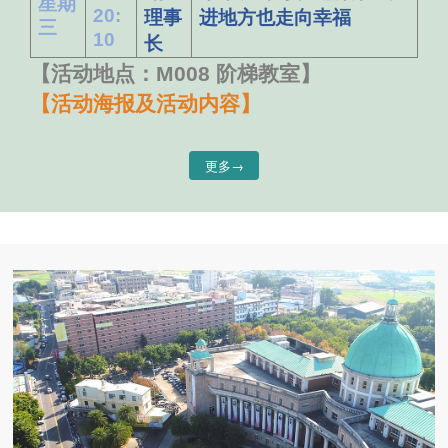
星期
20:
理事
进地方也走向幸福
三
10
长
【活动地点：M008 阶梯教室】
【活动海报及活动内容】
更多→