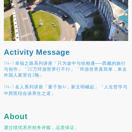
Activity Message
114-1 幸福之路系列讲座「只为途中与你相遇──西藏的旅行
与创作」「20万环游世界行不行」「环游世界真简单，来去
外国人家里住2晚」
114-1 名人系列讲座「量子加AI，新文明崛起」「人生哲学与
」
中西医结合谈养生之道
About
通过绩优系所校务评鑑，品质保证。