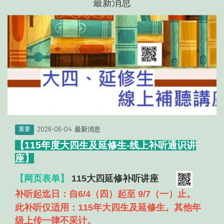
最新消息
2026-06-04
最新消息
重要
【
115
年度大四生及延修生-线上补听通识讲
座
】
【网页表单】
115大四延修补听讲座
补听起迄日：自6/4（四）起至 9/7（一）止。
此补听仅适用：115年大四生及延修生。其他年
级上传一律不采计
。